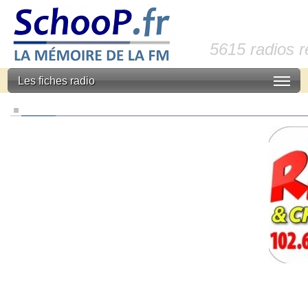
5615 radios 
Les fiches radio