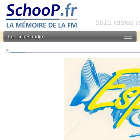
5615 radios 
Les fiches radio