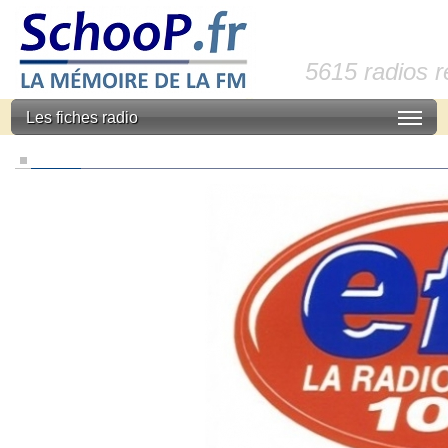
5615 radios 
Les fiches radio