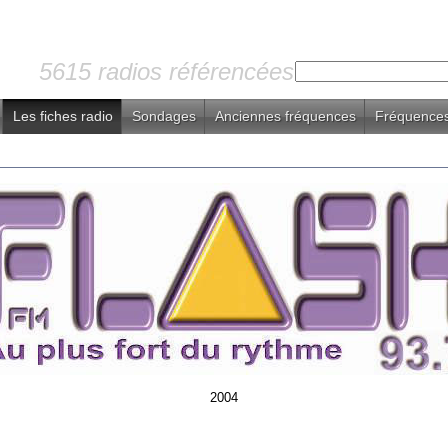
5615 radios référencées
Les fiches radio
Sondages
Anciennes fréquences
Fréquences
2004