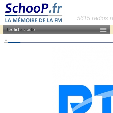
5615 radios 
Les fiches radio