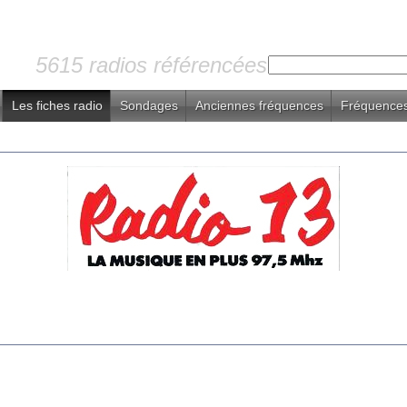
5615 radios référencées
Les fiches radio
Sondages
Anciennes fréquences
Fréquences