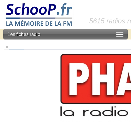
5615 radios 
Les fiches radio