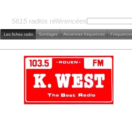
5615 radios référencées
Les fiches radio
Sondages
Anciennes fréquences
Fréquences