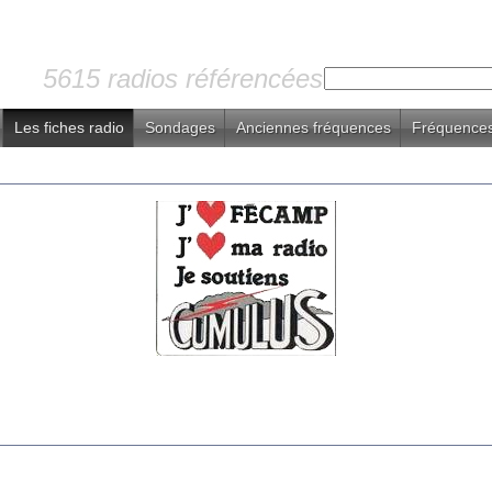
5615 radios référencées
Les fiches radio
Sondages
Anciennes fréquences
Fréquences