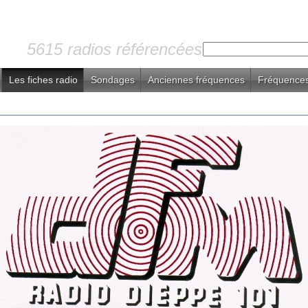
5615 radios référencées
Les fiches radio
Sondages
Anciennes fréquences
Fréquences