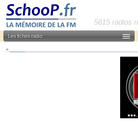
5615 radios 
Les fiches radio