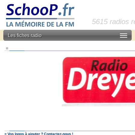
5615 radios 
Les fiches radio
> Vos logos à ajouter ? Contactez-nous !