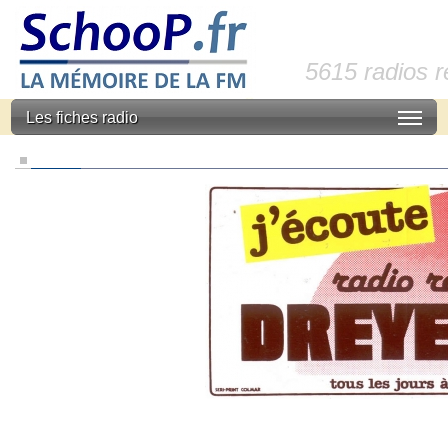
5615 radios 
Les fiches radio