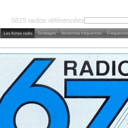
5615 radios référencées
Les fiches radio
Sondages
Anciennes fréquences
Fréquences