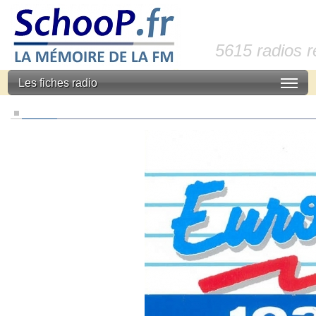
5615 radios 
Les fiches radio