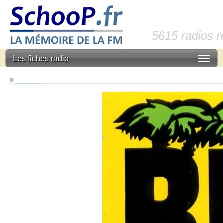
5615 radios 
Les fiches radio