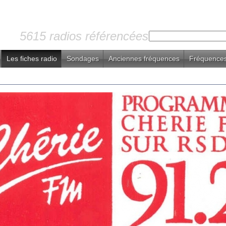
5615 radios référencées
Les fiches radio
Sondages
Anciennes fréquences
Fréquences