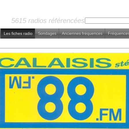
5615 radios référencées
Les fiches radio
Sondages
Anciennes fréquences
Fréquences