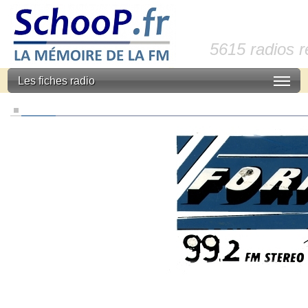
5615 radios 
Les fiches radio