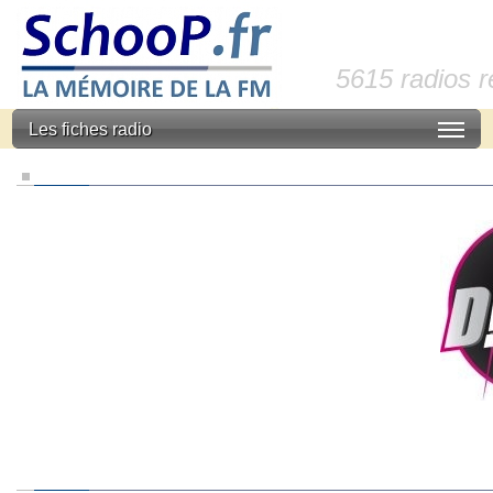
5615 radios 
Les fiches radio