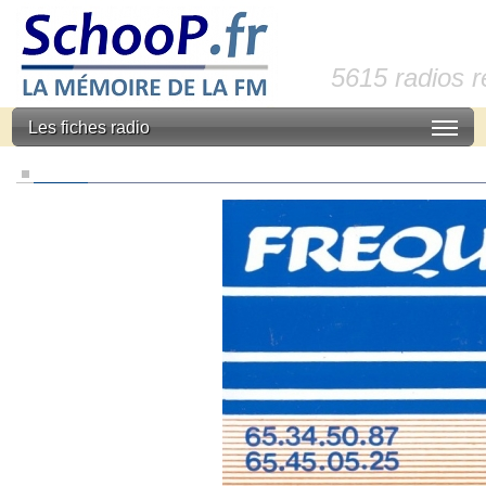
5615 radios 
Les fiches radio