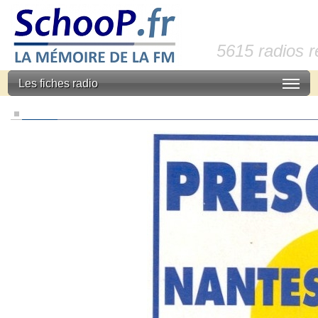
5615 radios 
Les fiches radio