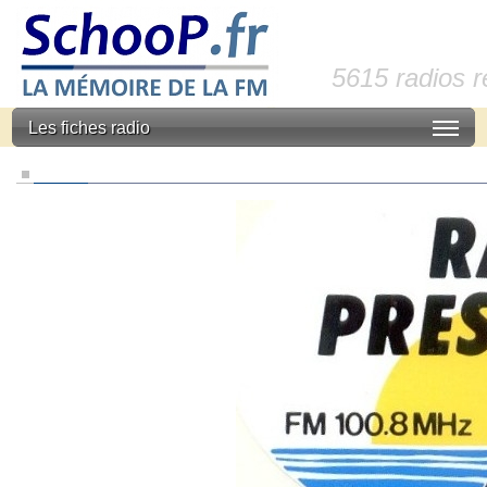
5615 radios 
Les fiches radio