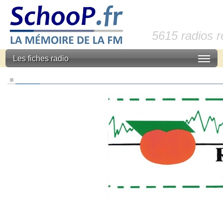
5615 radios 
Les fiches radio