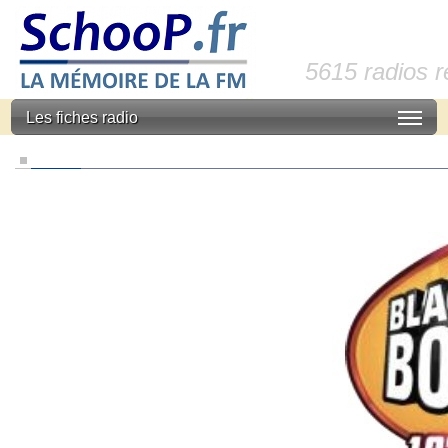
5615 radios 
Les fiches radio