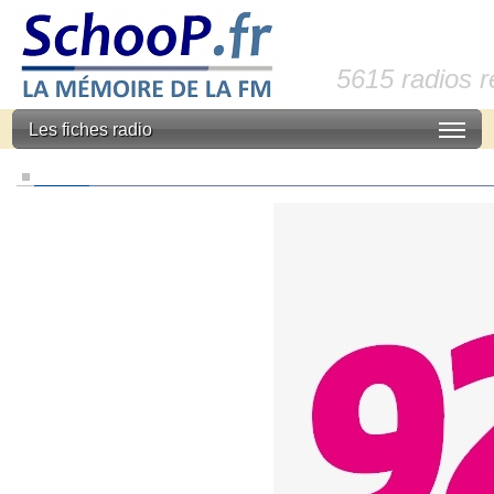
5615 radios 
Les fiches radio