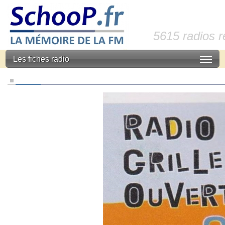
5615 radios 
Les fiches radio