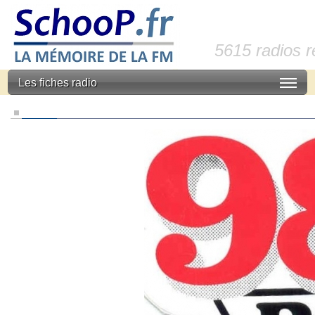
5615 radios 
Les fiches radio