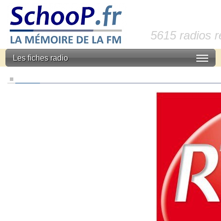
5615 radios 
Les fiches radio