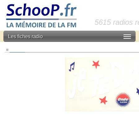
5615 radios 
Les fiches radio