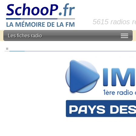
5615 radios 
Les fiches radio