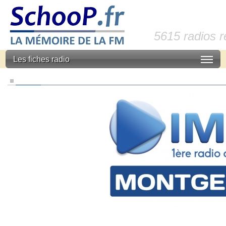
5615 radios 
Les fiches radio