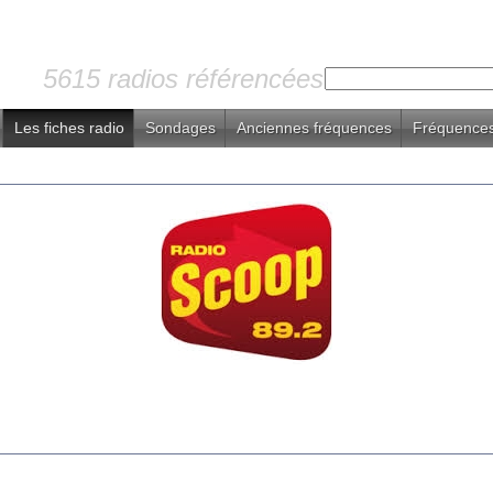
5615 radios référencées
Les fiches radio
Sondages
Anciennes fréquences
Fréquences