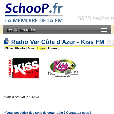
5615 radios 
Les fiches radio
Radio Var Côte d'Azur - Kiss FM
(8
|
Fiche
|
Histoire
|
Sons
|
Logos
|
Photos
|
Merci à Arnaud P. et Marc
> Vous possédez des sons de cette radio ? Contactez-nous !