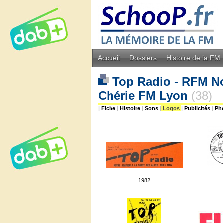
Accueil
Dossiers
Histoire de la FM
Top Radio - RFM Nor
Chérie FM Lyon
(38)
|
Fiche
|
Histoire
|
Sons
|
Logos
|
Publicités
|
Ph
1982