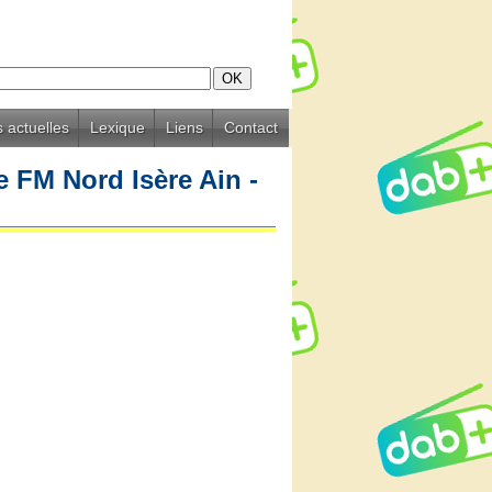
 actuelles
Lexique
Liens
Contact
e FM Nord Isère Ain -