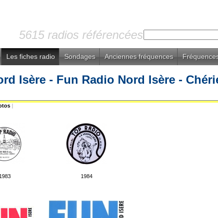
5615 radios référencées
Les fiches radio
Sondages
Anciennes fréquences
Fréquences
d Isère - Fun Radio Nord Isère - Chéri
otos
|
1983
1984