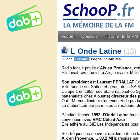
Accueil
Dossiers
Histoire de la FM
L Onde Latine
(13)
|
Fiche
|
Histoire
|
Logos
|
Publicités
|
Radio locale privée d'
Aix en Provence,
cré
Elle avait ses studios à Aix, puis aux Mill
Son président est Laurent PERALLAT
(u
Villefranche sur Saöne et gérant de la SA 
Europe 1 en 1995, secrétaire national du 
partenariats chez Alouette)
directeur des
Ouï FM, coordinateur d'antenne et de produ
La station compte parmi ses animateurs,
J
Pendant l'année
1992
,
l'Onde Latine
fonct
convention avec
RMC Côte d'Azur
.
Elle adhère au GIE Les Indépendants pour se
Ses fréquences couvrent rapidement une l
Aix en Provence.... 89.2 MHz
(reprise par