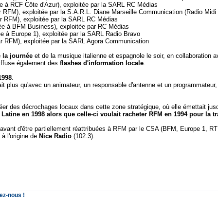
ée à RCF Côte d'Azur), exploitée par la SARL RC Médias
r RFM), exploitée par la S.A.R.L. Diane Marseille Communication (Radio Midi S
ar RFM), exploitée par la SARL RC Médias
uée à BFM Business), exploitée par RC Médias
ée à Europe 1), exploitée par la SARL Radio Bravo
ar RFM), exploitée par la SARL Agora Communication
 la journée
et de la musique italienne et espagnole le soir, en collaboration a
 diffuse également des
flashes d'information locale
.
1998
.
nait plus qu'avec un animateur, un responsable d'antenne et un programmateur,
éer des décrochages locaux dans cette zone stratégique, où elle émettait jus
e Latine en 1998 alors que celle-ci voulait racheter RFM en 1994 pour la
avant d'être partiellement réattribuées à RFM par le CSA (BFM, Europe 1, RTL
à l'origine de
Nice Radio
(102.3).
ez-nous !