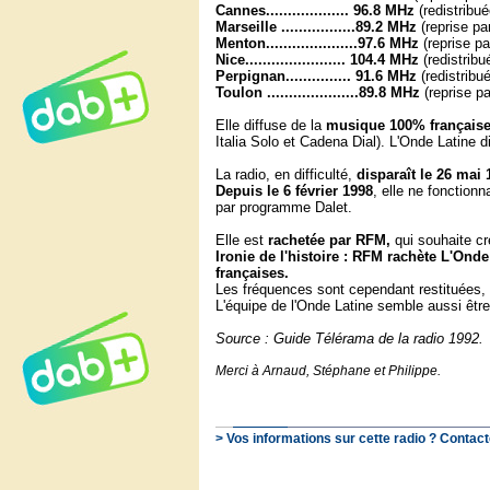
Cannes................... 96.8 MHz
(redistribu
Marseille .................89.2 MHz
(reprise pa
Menton.....................97.6 MHz
(reprise p
Nice....................... 104.4 MHz
(redistrib
Perpignan............... 91.6 MHz
(redistribu
Toulon .....................89.8 MHz
(reprise p
Elle diffuse de la
musique 100% française
Italia Solo et Cadena Dial). L'Onde Latine
La radio, en difficulté,
disparaît le 26 mai 
Depuis le 6 février 1998
, elle ne fonction
par programme Dalet.
Elle est
rachetée par RFM,
qui souhaite cr
Ironie de l'histoire : RFM rachète L'Ond
françaises.
Les fréquences sont cependant restituées, 
L'équipe de l'Onde Latine semble aussi être 
Source : Guide Télérama de la radio 1992.
Merci à Arnaud, Stéphane et Philippe.
> Vos informations sur cette radio ? Contact