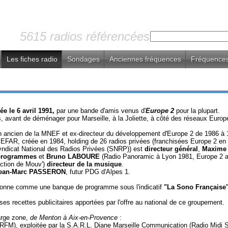
5615 radios référencées
Les fiches radio
Sondages
Anciennes fréquences
Fréquences
ée le 6 avril 1991,
par une bande d'amis venus d'
Europe 2
pour la plupart.
es, avant de déménager pour Marseille, à la Joliette, à côté des réseaux Euro
n ancien de la MNEF et ex-directeur du développement d'Europe 2 de 1986 à 
SEFAR, créée en 1984, holding de 26 radios privées (franchisées Europe 2 en
Syndicat National des Radios Privées (SNRP)) est
directeur général
,
Maxime
 programmes
et
Bruno LABOURE
(Radio Panoramic à Lyon 1981, Europe 2
ction de Mouv')
directeur de la musique
.
ean-Marc PASSERON
, futur PDG d'Alpes 1.
ionne comme une banque de programme sous l'indicatif
"La Sono Française
s recettes publicitaires apportées par l'offre au national de ce groupement.
arge zone,
de Menton à Aix-en-Provence
:
 RFM), exploitée par la S.A.R.L. Diane Marseille Communication (Radio Midi Sol