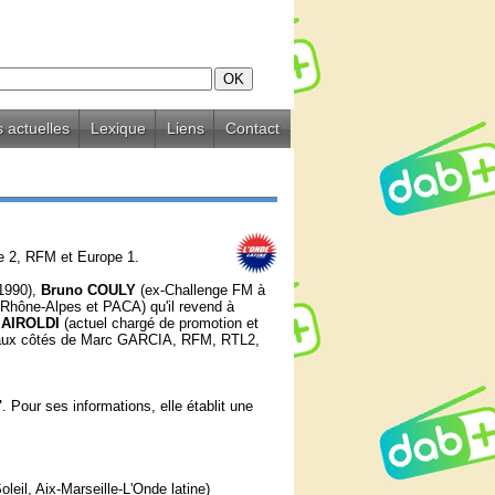
 actuelles
Lexique
Liens
Contact
pe 2, RFM et Europe 1.
1990),
Bruno COULY
(ex-Challenge FM à
 Rhône-Alpes et PACA) qu'il revend à
 AIROLDI
(actuel chargé de promotion et
 aux côtés de Marc GARCIA, RFM, RTL2,
"
. Pour ses informations, elle établit une
eil, Aix-Marseille-L'Onde latine)