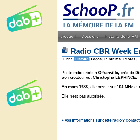
Accueil
Dossiers
Histoire de la FM
Radio CBR Week E
|
Fiche
|
Histoire
|
Logos
|
Publicités
|
Photos
|
Petite radio créée à
Offranville,
près de
Di
Son créateur est
Christophe LEPRINCE.
En mars 1988
, elle passe sur
104 MHz
et 
Elle n'est pas autorisée.
> Vos informations sur cette radio ? Contact