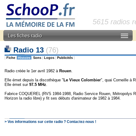
5615 radios 
Les fiches radio
Radio 13
(76)
|
Fiche
|
Histoire
|
Sons
|
Logos
|
Publicités
|
Radio créée le 1er avril 1982 à
Rouen
.
Elle émet depuis la discothèque "
Le
Vieux
Colombier
", quai Corneille à 
Elle émet sur
97.5 MHz
.
Fabrice COQUEREL (RVS 1984-1988, Radio Service Rouen, Métropolys Ro
Horizon la radio libre) y fit ses débuts d'animateur de 1982 à 1984.
> Vos informations sur cette radio ? Contactez-nous !