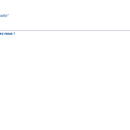
radio"
ez-nous !