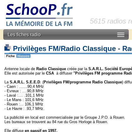
5615 radios 
Les fiches radio
Privilèges FM/Radio Classique - R
|
Fiche
|
Histoire
|
Antenne locale de
Radio Classique
créée par la
S.A.R.L. Société Europé
Elle est autorisée par le
CSA
à diffuser
"Privilèges FM programme Radi
La
S.A.R.L. S.E.E.D
. (
Privilèges FM/programme Radio Classique
) diff
- Caen : .......90,4 MHz
- Evreux : ....90,8 MHz
- Laval :.... .101,1 MHz
- Le Mans : 101,6 MHz
- Rouen :... 106,1 MHz
- Le Havre : .93,7 MHz.
La publicité en local est commercialisée par le Groupe J.P.O. à Rouen.
Les bureaux se trouvent au 84 rue du Gros Horloge à Rouen.
Elle diffuse
en passif en 1997.