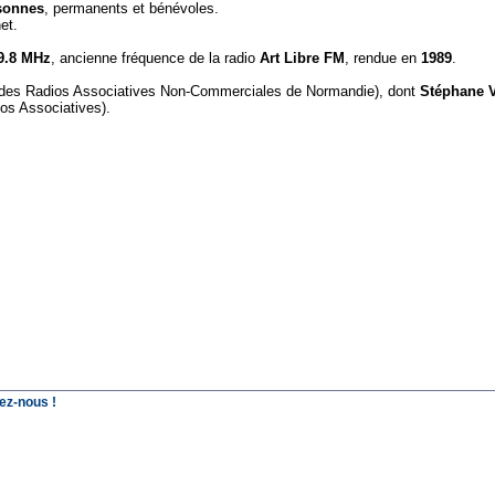
sonnes
, permanents et bénévoles.
et.
9.8 MHz
, ancienne fréquence de la radio
Art Libre FM
, rendue en
1989
.
 des Radios Associatives Non-Commerciales de Normandie), dont
Stéphane 
os Associatives).
ez-nous !