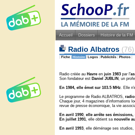
Accueil
Dossiers
Histoire de la FM
Radio Albatros
(76)
|
Fiche
|
Histoire
|
Logos
|
Publicités
|
Photos
|
Radio créée au
Havre
en
juin 1983
par l
'a
Son fondateur est
Daniel JUBLIN
, un prof
En 1984, elle émet sur 103.5 MHz
. Elle n
Le programme de Radio ALBATROS,
radio
Chaque jour, 4 magazines d’informations loc
revue de presse économique, la vie associa
En
avril 1990
,
elle arrête ses émissions,
En
juillet 1991
, elle obtient sa
nouvelle au
En
avril 1993
, elle déménage ses studios, 