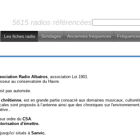
5615 radios référencées
Les fiches radio
Sondages
Anciennes fréquences
Fréquences
ssociation Radio Albatros
, association Loi 1901.
esseur au conservatoire du Havre.
'est pas autorisée.
 chrétienne
, est en grande partie consacré aux domaines musicaux, culturels
ales sont proposés à l’antenne ainsi que des chroniques sur l'environnement, la
tive...
sur ordre du
CSA
.
torisation d'émettre.
jusqu'ici situés à
Sanvic.