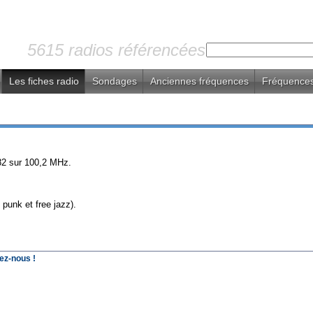
5615 radios référencées
Les fiches radio
Sondages
Anciennes fréquences
Fréquences
982 sur 100,2 MHz.
punk et free jazz).
ez-nous !