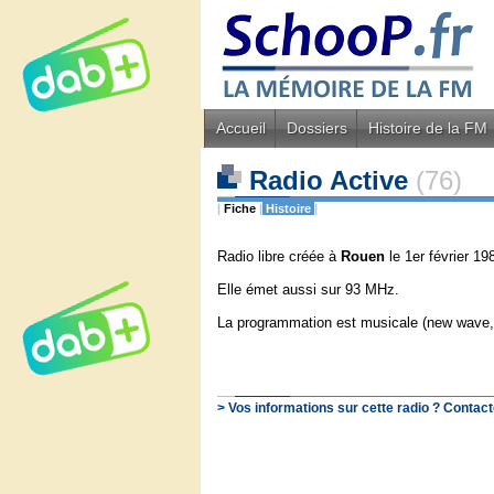
Accueil
Dossiers
Histoire de la FM
Radio Active
(76)
|
Fiche
|
Histoire
|
Radio libre créée à
Rouen
le 1er février 1
Elle émet aussi sur 93 MHz.
La programmation est musicale (new wave, 
> Vos informations sur cette radio ? Contact