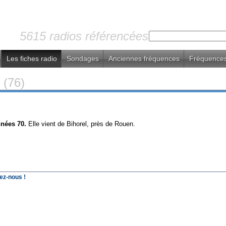
5615 radios référencées
Les fiches radio
Sondages
Anciennes fréquences
Fréquences
o
(76)
nées 70.
Elle vient de Bihorel, près de Rouen.
ez-nous !