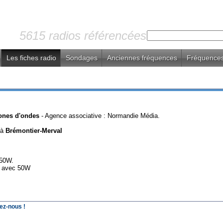
5615 radios référencées
Les fiches radio
Sondages
Anciennes fréquences
Fréquences
ones d'ondes
- Agence associative : Normandie Média.
 à
Brémontier-Merval
 50W.
 avec 50W
ez-nous !