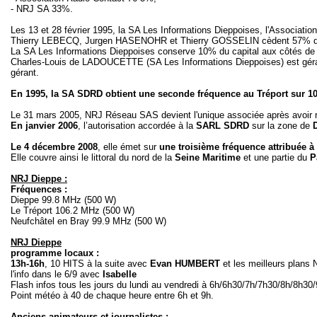
- NRJ SA 33%.
Les 13 et 28 février 1995, la SA Les Informations Dieppoises, l'Assoc
Thierry LEBECQ, Jurgen HASENOHR et Thierry GOSSELIN cèdent 57% d
La SA Les Informations Dieppoises conserve 10% du capital aux côtés de
Charles-Louis de LADOUCETTE (SA Les Informations Dieppoises) est gé
gérant.
En 1995, la SA SDRD
obtient une seconde fréquence
au Tréport sur 1
Le 31 mars 2005, NRJ Réseau SAS devient l'unique associée après avoir r
En janvier 2006
, l’autorisation accordée à la
SARL SDRD
sur la zone de
Le
4 décembre 2008
, elle émet sur
une troisième fréquence attribuée à 
Elle couvre ainsi le littoral du nord de la
Seine Maritime
et une partie du
Pa
NRJ Dieppe :
Fréquences :
Dieppe 99.8 MHz (500 W)
Le Tréport 106.2 MHz (500 W)
Neufchâtel en Bray 99.9 MHz (500 W)
NRJ Dieppe
programme locaux :
13h-16h
, 10 HITS à la suite avec
Evan HUMBERT
et les meilleurs plans
l'info dans le 6/9 avec
Isabelle
Flash infos tous les jours du lundi au vendredi à 6h/6h30/7h/7h30/8h/8h30
Point météo à 40 de chaque heure entre 6h et 9h.
Anciens animateurs et journalistes :