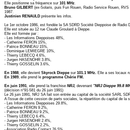
Elle positionne sa fréquence sur
101 MHz
.
Bruno GILBERT
(ex-Solaris, puis Fun Rouen, Radio Service Rouen, RVS R
1987.
Justinien RENAULD
présente les infos.
Le 1er octobre 1986, est fondée la SA SDRD Société Dieppoise de Radio D
Elle est située au 12 rue Claude Groulard à Dieppe.
Elle est formée par :
- Les Informations Dieppoises 48%,
- Catherine FERON 15%,
- Patrice BONNEAU 15%,
- Dominique LEMIEGRE 10%,
- Thierry LEBECQ 4.6%,
- Jurgen HASENOHR 3.8%,
- Thierry GOSSELIN 3.6%,
En 1988
, elle devient
Skyrock Dieppe
sur
101.1 MHz.
Elle a ses locaux r
En 1989
, elle prend le
programme Chérie FM.
En juin 1991
, elle prend la franchise
NRJ,
devenant
"NRJ Dieppe 99.8 M
(décision n°91-581 du 26 juin 1991)
Le 26 juin 1991, NRJ SA fait son entrée au capital de la société SARL S
A l'issue de cette cession de parts sociales, la répartition du capital de la 
- Les Informations Dieppoises 29.8%,
- Catherine FERON 9.2%,
- Patrice BONNEAU 9.2%,
- Thierry LEBECQ 6.4%,
- Jurgen HASENOHR 2.4%,
- Thierry GOSSELIN 2.2%,
- Association Radio Contact 76 5%,