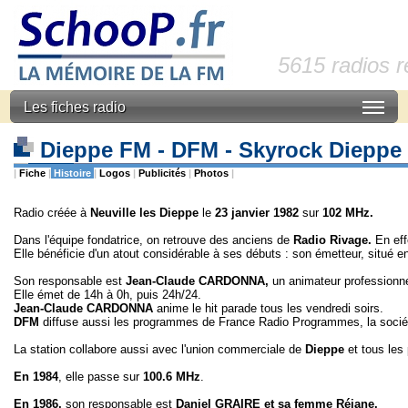
5615 radios 
Les fiches radio
Dieppe FM - DFM - Skyrock Dieppe 
|
Fiche
|
Histoire
|
Logos
|
Publicités
|
Photos
|
Radio créée à
Neuville les
Dieppe
le
23 janvier 1982
sur
102 MHz.
Dans l'équipe fondatrice, on retrouve des anciens de
Radio Rivage.
En eff
Elle bénéficie d'un atout considérable à ses débuts : son émetteur, situé e
Son responsable est
Jean-Claude CARDONNA,
un animateur professionne
Elle émet de 14h à 0h, puis 24h/24.
Jean-Claude CARDONNA
anime le hit parade tous les vendredi soirs.
DFM
diffuse aussi les programmes de France Radio Programmes, la sociét
La station collabore aussi avec l'union commerciale de
Dieppe
et tous les 
En 1984
, elle passe sur
100.6 MHz
.
En 1986,
son responsable est
Daniel GRAIRE et sa femme Réjane.