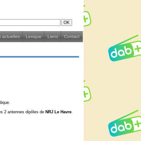
 actuelles
Lexique
Liens
Contact
dique.
les 2 antennes dipôles de
NRJ Le Havre
.