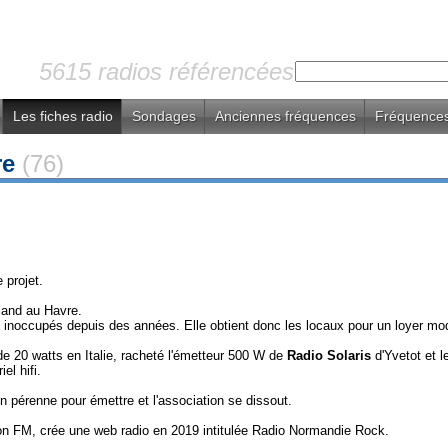
5615 radios référencées
Les fiches radio
Sondages
Anciennes fréquences
Fréquences
re
(76)
.
 projet.
riand au Havre.
ux inoccupés depuis des années. Elle obtient donc les locaux pour un loyer mo
 de 20 watts en Italie, racheté l'émetteur 500 W de
Radio Solaris
d'Yvetot et 
el hifi.
on pérenne pour émettre et l'association se dissout.
n FM, crée une web radio en 2019 intitulée Radio Normandie Rock.