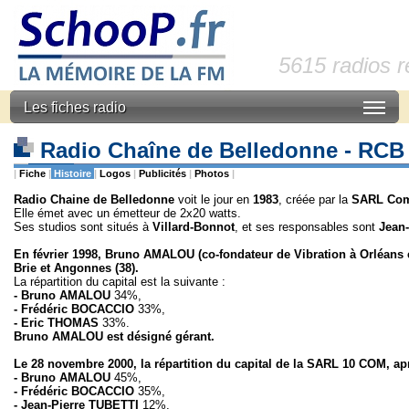
5615 radios 
Les fiches radio
Radio Chaîne de Belledonne - RCB 
|
Fiche
|
Histoire
|
Logos
|
Publicités
|
Photos
|
Radio Chaine de Belledonne
voit le jour en
1983
, créée par la
SARL Com
Elle émet avec un émetteur de 2x20 watts.
Ses studios sont situés à
Villard-Bonnot
, et ses responsables sont
Jean-
En février 1998, Bruno AMALOU (co-fondateur de Vibration à Orléan
Brie et Angonnes (38).
La répartition du capital est la suivante :
- Bruno AMALOU
34%,
- Frédéric BOCACCIO
33%,
- Eric THOMAS
33%.
Bruno AMALOU est désigné gérant.
Le 28 novembre 2000, la répartition du capital de la SARL 10 COM, apr
- Bruno AMALOU
45%,
- Frédéric BOCACCIO
35%,
- Jean-Pierre TUBETTI
12%,