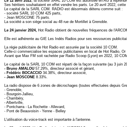
Le 12 avril 2022
, la société SARL 10 COM est autorisée en AG à reprend
Ses héritiers souhaitaient en effet vendre les parts. Le 20 avril 2022, cette
Le capital de la SARL COM. RADIO est désormais détenu comme suit :
- société SARL 10 COM 425 parts,
- Jean MOSCONE 75 parts.
La société a son siège social au 48 rue de Mortillet à Grenoble.
Le 24 janvier 2024,
Hot Radio obtient de nouvelles fréquences de l'ARCOM
Elle est adhérente au GIE Les Indés Radios pour ses ressources publicita
La régie publicitaire de Hot Radio est assurée par la société 10 COM.
Celle-ci commercialise les espaces publicitaires en local de Hot Radio, O
Avant que Max FM soit rachetée par Radio Scoop (Lyon) en 2022, 10 COM av
Le capital de la SARL 10 COM est réparti de la façon suivante (au 3 juin 2
- Bruno AMALOU
57.29%, directeur associé et gérant,
- Frédéric BOCACCIO
34.38%, directeur associé,
- Jean MOSCONE
8.33%.
La radio dispose de 6 zones de décrochages (toutes effectuées depuis Gre
- Grenoble,
- Bourgoin-Jallieu,
- Chambéry,
- Albertville,
- Pontcharra - La Rochette - Allevard,
- Pont de Beauvoisin - Yenne - Belley
L'utilisation du voice-track est importante à l'antenne.