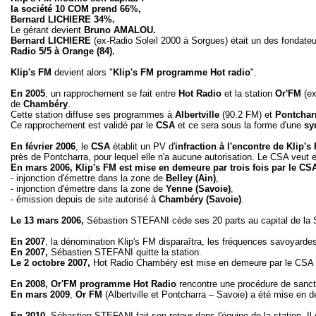
la société 10 COM prend 66%,
Bernard LICHIERE 34%.
Le gérant devient
Bruno AMALOU.
Bernard LICHIERE
(ex-Radio Soleil 2000 à Sorgues) était un des fondateu
Radio 5/5 à Orange (84).
Klip's FM
devient alors "
Klip's FM programme Hot radio
".
En
2005
, un rapprochement se fait entre
Hot Radio
et la station
Or'FM
(ex
de
Chambéry
.
Cette station diffuse ses programmes à
Albertville
(90.2 FM)
et
Pontchar
Ce rapprochement est validé par le
CSA
et ce sera sous la forme d'une
sy
En février 2006
, le
CSA
établit un PV d'
infraction à l'encontre de Klip
près de Pontcharra, pour lequel elle n'a aucune autorisation. Le CSA veut e
En mars 2006, Klip's FM est mise en demeure par trois fois par le CS
- injonction d'émettre dans la zone de
Belley (Ain)
,
- injonction d'émettre dans la zone de
Yenne (Savoie)
,
- émission depuis de site autorisé à
Chambéry (Savoie)
.
Le 13 mars 2006,
Sébastien STEFANI cède ses 20 parts au capital de 
En 2007
, la dénomination Klip's FM disparaîtra, les fréquences savoyarde
En 2007,
Sébastien STEFANI quitte la station.
Le 2 octobre 2007,
Hot Radio Chambéry est mise en demeure par le CSA p
En
2008, Or'FM programme Hot Radio
rencontre une procédure de sanc
En mars 2009
,
Or FM
(Albertville et Pontcharra – Savoie) a été mise en d
En 2010
, Sébastien STEFANI fait son retour dans l'équipe de la station. 