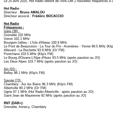
Le 25 avril 2025, Hot Radio obtient de l'ARCOM 2 nouvelles fréquences à 
Hot Radio
Directeur :
Bruno AMALOU
Directeur associé :
Frédéric BOCACCIO
Hot Radio
Fréquences :
Isère (38) :
Grenoble 102 MHz
Voiron 102.1 MHz
Bourgoin-Jallieu - L'Isle d'Abeau 100.9 MHz
Le Pont de Beauvoisin - La Tour du Pin - Avenières - Yenne 99.5 MHz (Kli
Allevard - La Rochette 93.9 MHz (Or' FM)
Pontcharra 103.5 MHz (Klip's FM)
Le Bourg d'Oisans-L'Alpe d'Huez 93.5 MHz (après parution au JO)
Les Deux Alpes 103.7 MHz (après parution au JO)
Ain (01) :
Belley 98.1 MHz (Klip's FM)
Savoie (73) :
Chambéry - Aix les Bains 96.3 MHz (Klip's FM)
Albertville 90.2 MHz (Or' FM)
Ugine 97.1 MHz (Hot Radio Albertville - après parution au JO)
Saint-Jean de Maurienne 92 MHz (après parution au JO)
RNT (DAB+):
Grenoble, Annecy, Chambéry