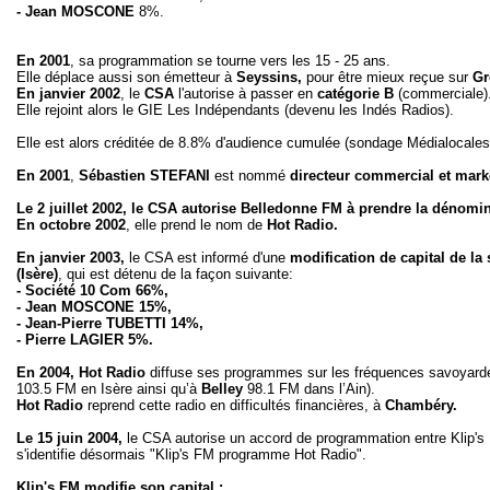
- Jean MOSCONE
8%.
En 2001
, sa programmation se tourne vers les 15 - 25 ans.
Elle déplace aussi son émetteur à
Seyssins,
pour être mieux reçue sur
Gr
En janvier 2002
, le
CSA
l'autorise à passer en
catégorie B
(commerciale)
Elle rejoint alors le GIE Les Indépendants (devenu les Indés Radios).
Elle est alors créditée de 8.8% d'audience cumulée (sondage Médialocales),
En 2001
,
Sébastien STEFANI
est nommé
directeur commercial et mar
Le 2 juillet 2002, le CSA autorise Belledonne FM à prendre la dénomi
En octobre 2002
, elle prend le nom de
Hot Radio.
En janvier 2003,
le CSA est informé d'une
modification de capital de la
(Isère)
, qui est détenu de la façon suivante:
- Société 10 Com 66%,
- Jean MOSCONE 15%,
- Jean-Pierre TUBETTI 14%,
- Pierre LAGIER 5%.
En 2004, Hot Radio
diffuse ses programmes sur les fréquences savoyar
103.5 FM en Isère ainsi qu’à
Belley
98.1 FM dans l’Ain).
Hot Radio
reprend cette radio en difficultés financières, à
Chambéry.
Le 15 juin 2004,
le CSA autorise un accord de programmation entre Klip's
s'identifie désormais "Klip's FM programme Hot Radio".
Klip's FM modifie son capital :