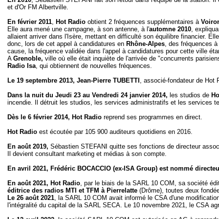
et d'Or FM Albertville.
En février 2011
,
Hot Radio
obtient 2 fréquences supplémentaires à
Voiro
Elle aura mené une campagne, à son antenne, à l'
automne 2010
, expliqu
allaient arriver dans l'Isère, mettant en difficulté son équilibre financier.
donc, lors de cet appel à candidatures en
Rhône-Alpes
, des fréquences 
cause, la fréquence validée dans l'appel à candidatures pour cette ville é
A
Grenoble,
ville où elle était inquiète de l'arrivée de "concurrents parisie
Radio Isa
, qui obtiennent de nouvelles fréquences.
Le 19 septembre 2013, Jean-Pierre TUBETTI
, associé-fondateur de Hot 
Dans la nuit du Jeudi 23 au Vendredi 24 janvier 2014,
les studios de
Ho
incendie. Il détruit les studios, les services administratifs et les servic
Dès le 6 février 2014,
Hot Radio
reprend ses programmes en direct.
Hot Radio
est écoutée par 105 900 auditeurs quotidiens en 2016.
En août 2019,
Sébastien STEFANI quitte ses fonctions de directeur associé
Il devient consultant marketing et médias à son compte.
En avril 2021, Frédéric BOCACCIO (ex-ISA Group) est nommé directeu
En août 2021, Hot Radio
, par le biais de la SARL 10 COM, sa société édi
éditrice des radios MTI et TFM à Pierrelatte
(Drôme), toutes deux fondée
Le 26 août 2021
, la SARL 10 COM avait informé le CSA d'une modification
l'intégralité du capital de la SARL SECA. Le 10 novembre 2021, le CSA agré