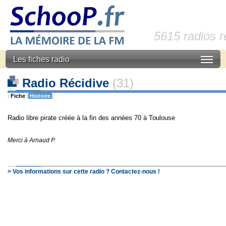
5615 radios 
Les fiches radio
Radio Récidive
(31)
|
Fiche
|
Histoire
|
Radio libre pirate créée à la fin des années 70 à Toulouse
Merci à Arnaud P.
> Vos informations sur cette radio ? Contactez-nous !