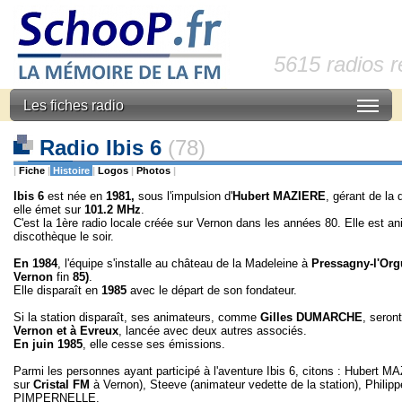
5615 radios 
Les fiches radio
Radio Ibis 6
(78)
|
Fiche
|
Histoire
|
Logos
|
Photos
|
Ibis 6
est née en
1981,
sous l'impulsion d'
Hubert MAZIERE
, gérant de la
elle émet sur
101.2 MHz
.
C'est la 1ère radio locale créée sur Vernon dans les années 80. Elle est an
discothèque le soir.
En 1984
, l'équipe s'installe au château de la Madeleine à
Pressagny-l'Org
Vernon
fin
85)
.
Elle disparaît en
1985
avec le départ de son fondateur.
Si la station disparaît, ses animateurs, comme
Gilles DUMARCHE
, seron
Vernon et à Evreux
, lancée avec deux autres associés.
En juin 1985
, elle cesse ses émissions.
Parmi les personnes ayant participé à l'aventure Ibis 6, citons : Hube
sur
Cristal FM
à Vernon), Steeve (animateur vedette de la station), Ph
PIMPERNELLE.