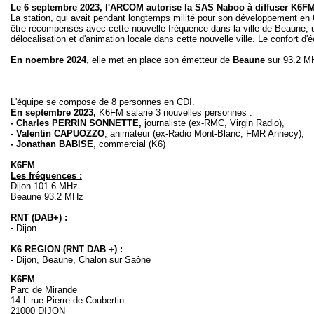
Le 6 septembre 2023, l'ARCOM autorise la SAS Naboo à diffuser K6F
La station, qui avait pendant longtemps milité pour son développement en C
être récompensés avec cette nouvelle fréquence dans la ville de Beaune, 
délocalisation et d'animation locale dans cette nouvelle ville. Le confort d'
En noembre 2024
, elle met en place son émetteur de
Beaune
sur 93.2 M
L'équipe se compose de 8 personnes en CDI.
En septembre 2023,
K6FM salarie 3 nouvelles personnes :
- Charles PERRIN SONNETTE,
journaliste (ex-RMC, Virgin Radio),
- Valentin CAPUOZZO
, animateur (ex-Radio Mont-Blanc, FMR Annecy),
- Jonathan BABISE
, commercial (K6)
K6FM
Les fréquences :
Dijon 101.6 MHz
Beaune 93.2 MHz
RNT (DAB+) :
- Dijon
K6 REGION (RNT DAB +) :
- Dijon, Beaune, Chalon sur Saône
K6FM
Parc de Mirande
14 L rue Pierre de Coubertin
21000 DIJON