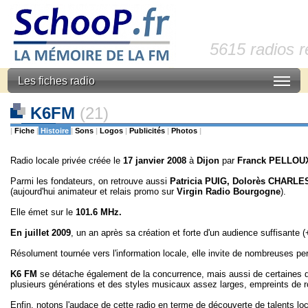
5615 radios 
Les fiches radio
K6FM
(21)
|
Fiche
|
Histoire
|
Sons
|
Logos
|
Publicités
|
Photos
|
Radio locale privée créée le
17 janvier 2008
à
Dijon
par
Franck PELLOU
Parmi les fondateurs, on retrouve aussi
Patricia PUIG, Dolorès CHARLE
(aujourd'hui animateur et relais promo sur
Virgin Radio Bourgogne
).
Elle émet sur le
101.6 MHz.
En juillet 2009
, un an après sa création et forte d'un audience suffisante
Résolument tournée vers l'information locale, elle invite de nombreuses pe
K6 FM
se détache également de la concurrence, mais aussi de certaines
plusieurs générations et des styles musicaux assez larges, empreints de r
Enfin, notons l'audace de cette radio en terme de découverte de talents loc