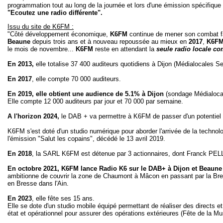
programmation tout au long de la journée et lors d'une émission spécifiqu
"Ecoutez une radio différente".
Issu du site de K6FM :
"Côté développement économique,
K6FM
continue de mener son combat fa
Beaune
depuis trois ans et à nouveau repoussée au mieux en
2017
,
K6FM 
le mois de novembre...
K6FM
reste en attendant la
seule radio locale c
En 2013,
elle totalise 37 400 auditeurs quotidiens à Dijon (Médialocales S
En 2017
, elle compte 70 000 auditeurs.
En 2019, elle obtient une audience de 5.1% à Dijon
(sondage Médialoca
Elle compte 12 000 auditeurs par jour et 70 000 par semaine.
A l'horizon 2024,
le DAB + va permettre à K6FM de passer d'un potentiel 
K6FM s'est doté d'un studio numérique pour aborder l'arrivée de la techn
l'émission "Salut les copains", décédé le 13 avril 2019.
En 2018
, la SARL K6FM est détenue par 3 actionnaires, dont Franck PE
En octobre 2021, K6FM lance Radio K6 sur le DAB+ à Dijon et Beaune
ambitionne de couvrir la zone de Chaumont à Mâcon en passant par la Bres
en Bresse dans l'Ain.
En 2023
, elle fête ses 15 ans.
Elle se dote d'un studio mobile équipé permettant de réaliser des directs 
état et opérationnel pour assurer des opérations extérieures (Fête de la Mus